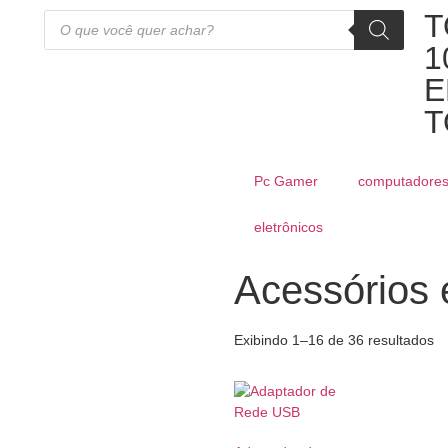
T
1
E
T
Pc Gamer
computadore
eletrônicos
Acessórios e
Exibindo 1–16 de 36 resultados