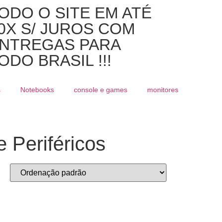
ODO O SITE EM ATÉ
0X S/ JUROS COM
NTREGAS PARA
ODO BRASIL !!!
s
Notebooks
console e games
monitores
 Periféricos