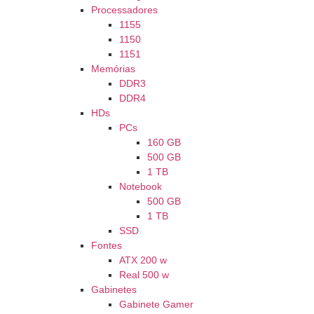
Processadores
1155
1150
1151
Memórias
DDR3
DDR4
HDs
PCs
160 GB
500 GB
1 TB
Notebook
500 GB
1 TB
SSD
Fontes
ATX 200 w
Real 500 w
Gabinetes
Gabinete Gamer