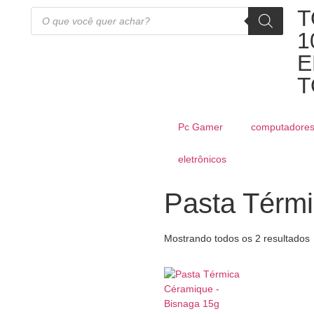
T
1
E
T
Pc Gamer
computadore
eletrônicos
Pasta Térm
Mostrando todos os 2 resultados