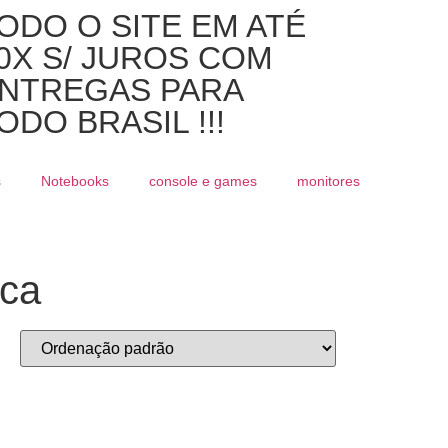
ODO O SITE EM ATÉ
0X S/ JUROS COM
NTREGAS PARA
ODO BRASIL !!!
s
Notebooks
console e games
monitores
ica