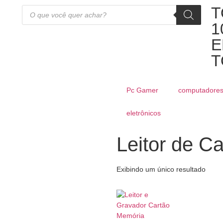
T
1
E
T
Pc Gamer
computadore
eletrônicos
Leitor de C
Exibindo um único resultado