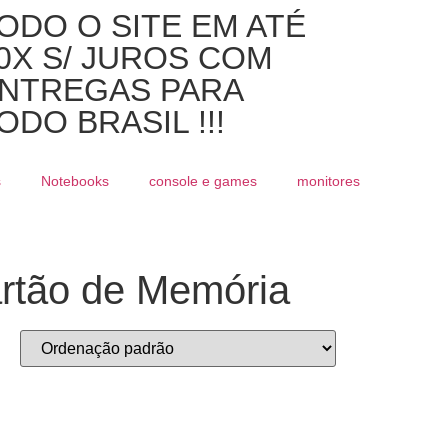
ODO O SITE EM ATÉ
0X S/ JUROS COM
NTREGAS PARA
ODO BRASIL !!!
s
Notebooks
console e games
monitores
artão de Memória