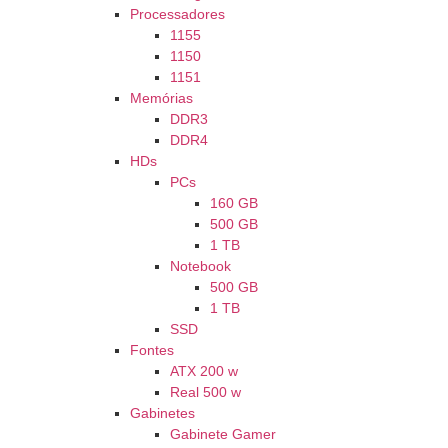
Processadores
1155
1150
1151
Memórias
DDR3
DDR4
HDs
PCs
160 GB
500 GB
1 TB
Notebook
500 GB
1 TB
SSD
Fontes
ATX 200 w
Real 500 w
Gabinetes
Gabinete Gamer