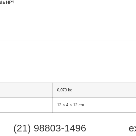
 da HP?
0,070 kg
12 × 4 × 12 cm
(21) 98803-1496
e