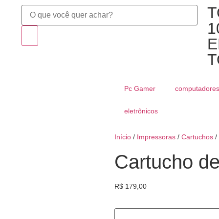
T
1
E
T
Pc Gamer
computadore
eletrônicos
Início
/
Impressoras
/
Cartuchos
/
Cartucho de
R$
179,00