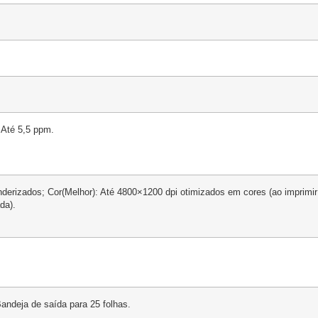
 Até 5,5 ppm.
nderizados; Cor(Melhor): Até 4800×1200 dpi otimizados em cores (ao imprimi
da).
Bandeja de saída para 25 folhas.