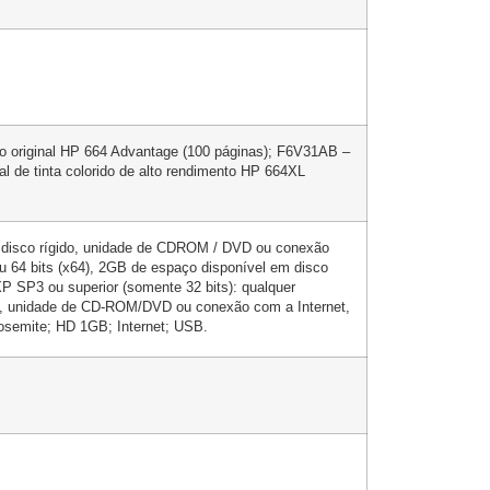
do original HP 664 Advantage (100 páginas); F6V31AB –
l de tinta colorido de alto rendimento HP 664XL
em disco rígido, unidade de CDROM / DVD ou conexão
ou 64 bits (x64), 2GB de espaço disponível em disco
P SP3 ou superior (somente 32 bits): qualquer
do, unidade de CD-ROM/DVD ou conexão com a Internet,
osemite; HD 1GB; Internet; USB.