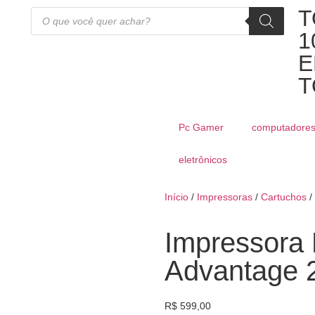
T
1
E
T
Pc Gamer
computadore
eletrônicos
Início
/
Impressoras
/
Cartuchos
/
Impressora 
Advantage 
R$
599,00