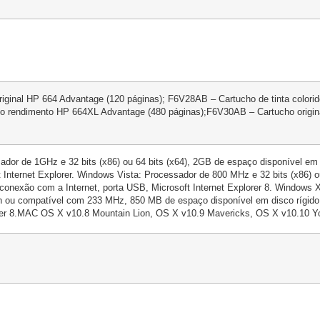
riginal HP 664 Advantage (120 páginas); F6V28AB – Cartucho de tinta colori
 alto rendimento HP 664XL Advantage (480 páginas);F6V30AB – Cartucho origina
sador de 1GHz e 32 bits (x86) ou 64 bits (x64), 2GB de espaço disponível 
t Internet Explorer. Windows Vista: Processador de 800 MHz e 32 bits (x86) 
nexão com a Internet, porta USB, Microsoft Internet Explorer 8. Windows X
ron ou compatível com 233 MHz, 850 MB de espaço disponível em disco rígi
orer 8.MAC OS X v10.8 Mountain Lion, OS X v10.9 Mavericks, OS X v10.10 Y