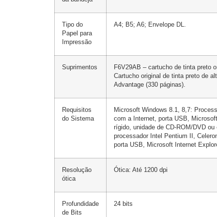
Tipo do
A4; B5; A6; Envelope DL.
Papel para
Impressão
Suprimentos
F6V29AB – cartucho de tinta preto o
Cartucho original de tinta preto de
Advantage (330 páginas).
Requisitos
Microsoft Windows 8.1, 8,7: Proces
do Sistema
com a Internet, porta USB, Microsof
rígido, unidade de CD-ROM/DVD ou co
processador Intel Pentium II, Cele
porta USB, Microsoft Internet Expl
Resolução
Ótica: Até 1200 dpi
ótica
Profundidade
24 bits
de Bits