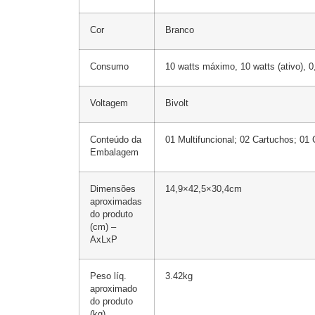
Cor
Branco
Consumo
10 watts máximo, 10 watts (ativo), 0
Voltagem
Bivolt
Conteúdo da
01 Multifuncional; 02 Cartuchos; 01
Embalagem
Dimensões
14,9×42,5×30,4cm
aproximadas
do produto
(cm) –
AxLxP
Peso líq.
3.42kg
aproximado
do produto
(kg)