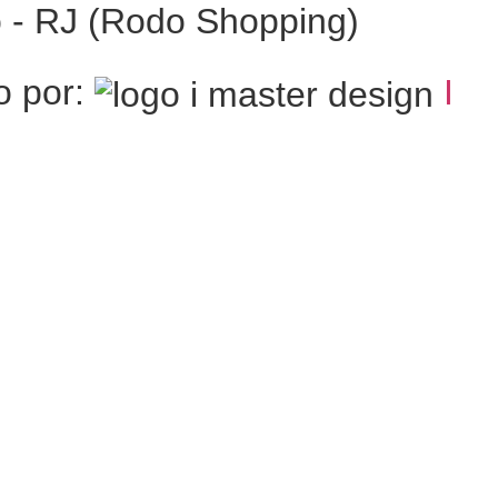
o - RJ (Rodo Shopping)
o por:
I