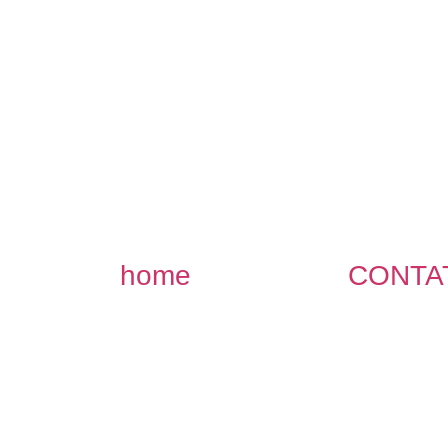
home
CONTA
as
R$ 35,90
!