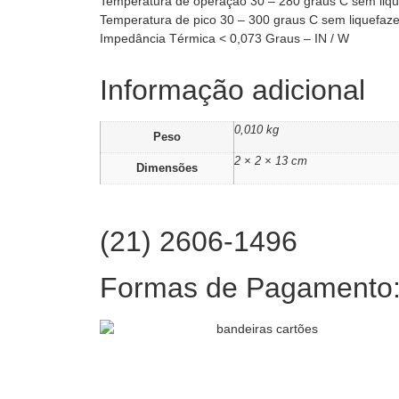
Temperatura de operação 30 – 280 graus C sem liqu
Temperatura de pico 30 – 300 graus C sem liquefaze
Impedância Térmica < 0,073 Graus – IN / W
Informação adicional
0,010 kg
Peso
2 × 2 × 13 cm
Dimensões
(21) 2606-1496
Formas de Pagamento