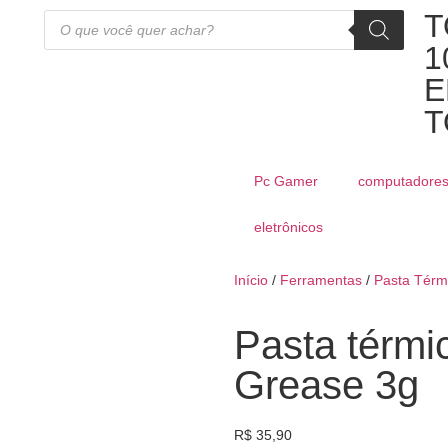
T
1
E
T
Pc Gamer
computadore
eletrônicos
Início
/
Ferramentas
/
Pasta Térm
Pasta térmi
Grease 3g
R$
35,90