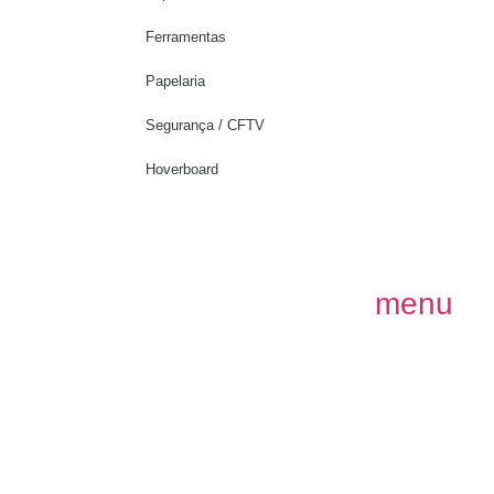
Ferramentas
Papelaria
Segurança / CFTV
Hoverboard
menu
Olá! Como podemos ajudar?
1
Este
Pasta térmica prata Thermal Grease 3g
pode ser seu por apen
Se você tiver alguma dúvida, é só perguntar.
Abrir chat