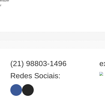
efazer
r
(21) 98803-1496
e
:
Redes Sociais: