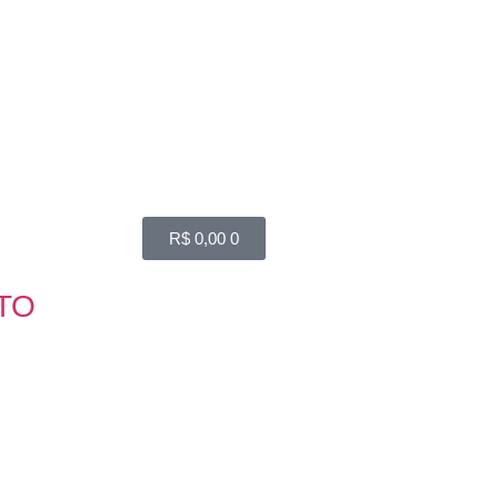
R$
0,00
0
TO