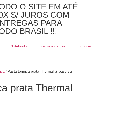
ODO O SITE EM ATÉ
0X S/ JUROS COM
NTREGAS PARA
ODO BRASIL !!!
s
Notebooks
console e games
monitores
ica
/ Pasta térmica prata Thermal Grease 3g
ca prata Thermal