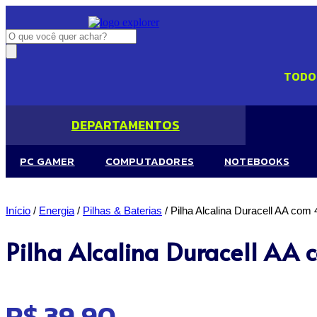
Ir
para
Pesquisar
o
produtos
conteúdo
TODO 
DEPARTAMENTOS
PC GAMER
COMPUTADORES
NOTEBOOKS
Início
/
Energia
/
Pilhas & Baterias
/ Pilha Alcalina Duracell AA com
Pilha Alcalina Duracell AA
R$
39,90