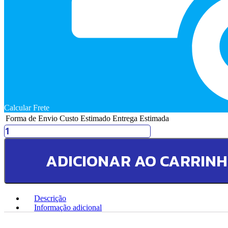
Calcular Frete
Forma de Envio
Custo Estimado
Entrega Estimada
Pilha
Alcalina
Duracell
ADICIONAR AO CARRIN
AA
com
4
Unidades
quantidade
Descrição
Informação adicional