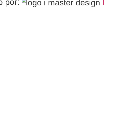
o por:
I