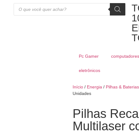
T
1
E
T
Pc Gamer
computadore
eletrônicos
Início
/
Energia
/
Pilhas & Baterias
Unidades
Pilhas Reca
Multilaser 